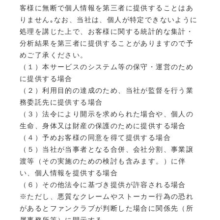
客様に無断で個人情報を第三者に提供することはあ
りません｡なお、当社は、個人が特定できないように
処理を講じた上で、お客様に関する統計的な集計・
分析結果を第三者に提供することがありますので予
めご了承ください。
（１）本サービスのシステム等の保守・運営のため
に提供する場合
（２）利用目的の達成のため、当社が監督を行う業
務委託先に提供する場合
（３）法令により開示を求められた場合や、個人の
生命、身体又は財産の保護のために提供する場合
（４）予めお客様の同意を得て提供する場合
（５）当社が当事者となる合併、会社分割、事業譲
渡等（その実施のための検討も含みます。）に伴
い、個人情報を提供する場合
（６）その他法令に基づき提供が許容される場合
※ただし、悪質なクレームやストーカー行為の恐れ
があるとファンクラブが判断した場合に関係先（所
属事務所等）に開示する