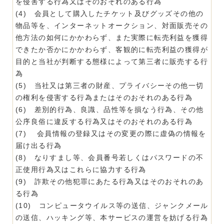
を侵害する行為又はそのおそれのある行為
(4) 会員として購入したチケット及びグッズその他の
物品等を、インターネットオークション、対面販売その
他方法の如何にかかわらず、また実際に転売利益を獲得
できたか否かにかかわらず、客観的に転売利益の獲得が
目的と当社が判断する態様によって第三者に販売する行
為
(5) 当社又は第三者の財産、プライバシーその他一切
の権利を侵害する行為またはそのおそれのある行為
(6) 差別的行為、良識、品性等を損なう行為、その他
公序良俗に違反する行為又はそのおそれのある行為
(7) 会員情報の登録又はその変更の際に虚偽の情報を
届け出る行為
(8) なりすまし等、会員番号若しくはパスワードの不
正使用行為又はこれらに協力する行為
(9) 詐欺その他犯罪にあたる行為又はそのおそれのあ
る行為
(10) コンピュータウイルス等の送信、ジャンクメール
の送信、ハッキング等、本サービスの運営を妨げる行為