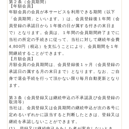
第２条（会員期間）
【年額会員】
年額会員の会員が本サービスを利用できる期間（以下
「会員期間」といいます。）は、会員登録後１年間（会
員登録の承認日から１年後の日が属する付きの末日ま
で）となります。会員は、１年間の会員期間終了までに
当社の所定の手続きに従って、当社に対して継続年会費
4,800円（税込）を支払うことにより、会員期間を１年
間継続することができます。
【月額会員】
月額会員の会員期間は、会員登録後１ヶ月（会員登録の
承認日の属する月の末日まで）となります。なお、ご自
身で退会手続を行って頂かない限り毎月自動更新となり
ます。
第３条（会員登録又は継続申込の不承認及び会員登録の
取消等）
当社は、会員登録又は会員期間の継続申込が次の各号に
定めるいずれかに該当すると判断したときは、登録又は
継続を承認しないことができます。
(1) 登録又は継続申込みをした者が実在しないとき