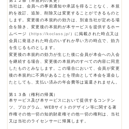
第１２条（本規約の変更）
当社は、会員への事前通知や承諾を得ることなく、本規
約を改訂、追加、削除又は変更することができるものと
します。変更後の本規約の効力は、別途当社が定める場
合を除き、変更後の本規約が本サービスを提供するホー
ムページ（
https://koclass.jp/
）に掲載された時点又は
会員に発送された時点のいずれか早い方の時点で、効力
を生じるものとします。
変更後の本規約の効力が生じた後に会員が本会への入会
を継続する場合、変更後の本規約のすべての内容に同意
したものとみなします。この場合において、会員が変更
後の本規約に不満があることを理由として本会を退会し
たとしても、支払い済みの年会費等は返還されません。
第１３条（権利の帰属）
本サービス及び本サービスにおいて提供するコンテン
ツ、プログラム、WEBサイトのデザイン等に関する著
作権その他一切の知的財産権その他一切の権利は、当社
又は当社のライセンサーに帰属します。