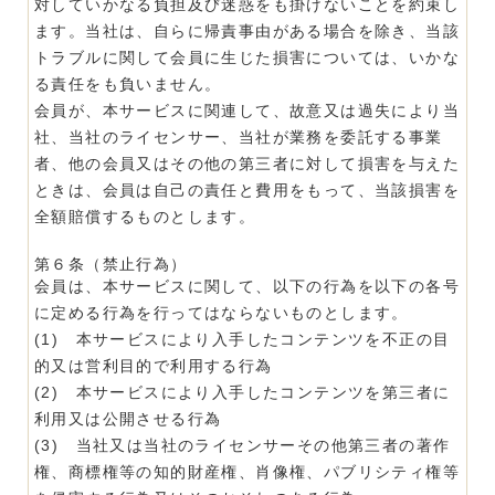
対していかなる負担及び迷惑をも掛けないことを約束し
ます。当社は、自らに帰責事由がある場合を除き、当該
トラブルに関して会員に生じた損害については、いかな
る責任をも負いません。
会員が、本サービスに関連して、故意又は過失により当
社、当社のライセンサー、当社が業務を委託する事業
者、他の会員又はその他の第三者に対して損害を与えた
ときは、会員は自己の責任と費用をもって、当該損害を
全額賠償するものとします。
第６条（禁止行為）
会員は、本サービスに関して、以下の行為を以下の各号
に定める行為を行ってはならないものとします。
(1) 本サービスにより入手したコンテンツを不正の目
的又は営利目的で利用する行為
(2) 本サービスにより入手したコンテンツを第三者に
利用又は公開させる行為
(3) 当社又は当社のライセンサーその他第三者の著作
権、商標権等の知的財産権、肖像権、パブリシティ権等