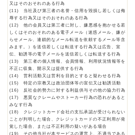
又はそのおそれのある行為
(11) 当社及び第三者の名誉・信用を毀損し若しくは侮
辱する行為又はそのおそれのある行為
(12) 他の会員又は第三者に対し、嫌悪感を抱かせる若
しくはそのおそれのある電子メール（迷惑メール、嫌が
らせメール、連鎖的なメール転送を依頼するメール等含
みます。）を送信若しくは転送する行為又は広告、宣
伝、勧誘等の電子メールを送信若しくは転送する行為
(13) 第三者の個人情報、会員情報、利用状況情報等を
不正に収集、開示又は提供する行為
(14) 営利活動又は営利を目的とすると疑わせる行為
(15) 特定の宗教又は政治団体等の宣伝又は勧誘活動
(16) 反社会的勢力に対する利益供与その他の協力行為
(17) 悪質なクレームやストーカー行為の恐れがあると
みなす行為
(18) クレジットカード会社の支払承認が受けられない
ことが判明した場合、クレジットカードの不正利用が発
覚した場合、または不正利用の疑いがある場合
(19) その他当社が本サービスの運営上、不適当である