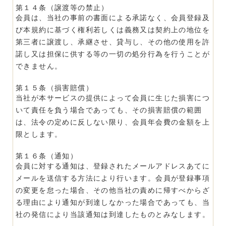
第１４条（譲渡等の禁止）
会員は、当社の事前の書面による承諾なく、会員登録及
び本規約に基づく権利若しくは義務又は契約上の地位を
第三者に譲渡し、承継させ、貸与し、その他の使用を許
諾し又は担保に供する等の一切の処分行為を行うことが
できません。
第１５条（損害賠償）
当社が本サービスの提供によって会員に生じた損害につ
いて責任を負う場合であっても、その損害賠償の範囲
は、法令の定めに反しない限り、会員年会費の金額を上
限とします。
第１６条（通知）
会員に対する通知は、登録されたメールアドレスあてに
メールを送信する方法により行います。会員が登録事項
の変更を怠った場合、その他当社の責めに帰すべからざ
る理由により通知が到達しなかった場合であっても、当
社の発信により当該通知は到達したものとみなします。